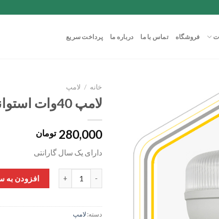
ت
فروشگاه
تماس با ما
درباره ما
پرداخت سریع
خانه
/
لامپ
لامپ 40وات استوانه شفاف
280,000
تومان
دارای یک سال گارانتی
لامپ 40وات استوانه شفاف عدد
افزودن به س
دسته:
لامپ