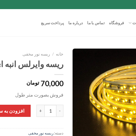
ت
فروشگاه
تماس با ما
درباره ما
پرداخت سریع
خانه
/
ربسه نور مخفی
ریسه وایرلس انبه ا
70,000
تومان
فروش بصورت متر طول
ریسه وایرلس انبه ای عدد
افزودن به س
دسته:
ربسه نور مخفی