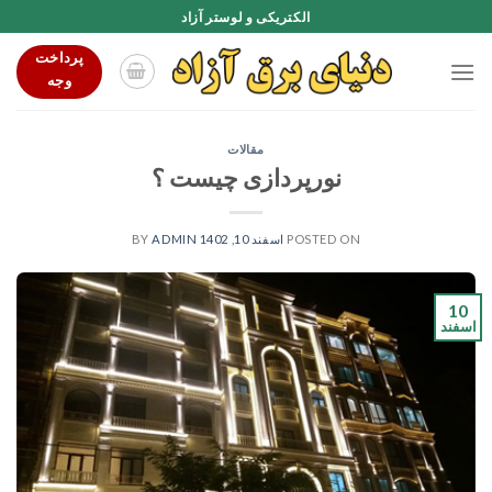
Ski
الکتریکی و لوستر آزاد
t
پرداخت
conten
وجه
مقالات
نورپردازی چیست ؟
POSTED ON
اسفند 10, 1402
BY
ADMIN
10
اسفند