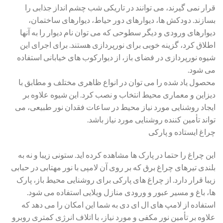
قرار نمی ‌گیرند، می ‌توانند در تاریکی شب چشم ‌انداز جذابی را
بسازند. دودکش ‌ها، دیوارهای دور حیاط، دیوارهای ساختمان،
دیوارهای ورودی و دیگر سطوحی که می توان نام دیوار را به آنها
اطلاق کرد، گزینه خوبی برای نورپردازی هستند. برای اجرای این
شیوه نورپردازی در فضای باز، از دیوارکوب های خیابانی استفاده
می شود.
محصول یاد شده را می توان در انواع ظاهری مختلف و مطابق با
دیزاین و معماری محیط انتخاب و نصب کرد. این شیوه علاوه بر
ایجاد روشنایی مورد نیاز محیط در ساعات فقدان نور طبیعی، می
تواند تأمین کننده روشنایی مورد نیاز باشد.
چراغ ایستاده و پارکی
این چراغ را حتما در پارک ها مشاهده کرده اید. ستونی زیبا و نه به
بلندی تیرهای چراغ برق که بر روی آن لامپی با نور مهتابی در حبابی
زیبا قرار دارد. از چراغ های پارکی برای روشنایی محیط باز، پارک
ها، باغ و مسیر عبور و ورودی منازل ویلایی استفاده می شود.
استفاده از لامپ های ال ای دی به شما این امکان را می دهد که
علاوه بر تأمین نور مکفی و مورد نیاز، با اتلاف انرژی کمتری روبرو